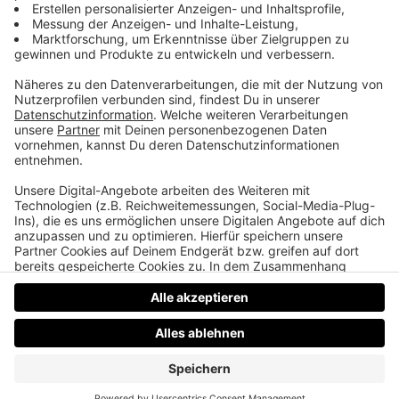
Alf als deutscher Bundeskanzler
Warum der Mambo Nr. 5 eigentlich die 5 im Namen
hat, warum die Filmreihe „Zurück in die Zukunft“
eigentlich mit einem anderen Hauptdarsteller
gedreht worden ist, und wie Alf in den 90ern
deutscher Kanzler werden wollte.
Datenschutz
Impressum
AGBs
Jobs
Kontakt
Werben