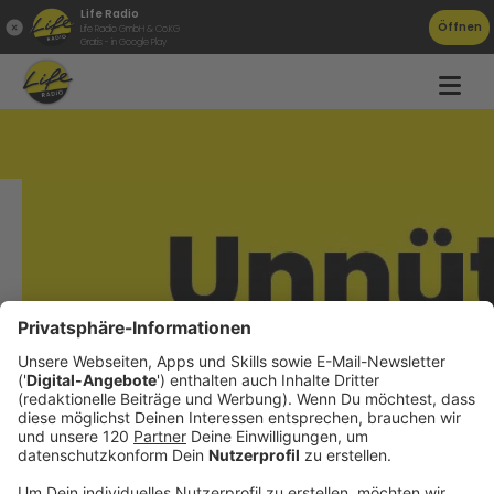
Life Radio
Öffnen
Life Radio GmbH & Co.KG
Gratis - in Google Play