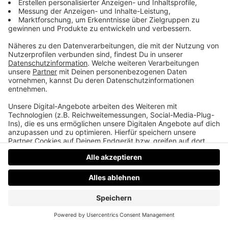
Anzug für die Taufe
Martin’s Neffe Tyler Ferdinand wird am
Wochenende getauft. Der Martin ist Taufpate und
da ist es natürlich wichtig dass man schön
angezogen ist.
Datenschutz
Impressum
AGBs
Jobs
Kontakt
Werben