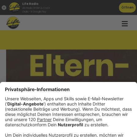
Life Radio
Öffnen
Life Radio GmbH & Co.KG
Gratis - in Google Play