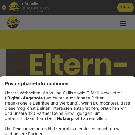
Life Radio
Öffnen
Life Radio GmbH & Co.KG
Gratis - in Google Play