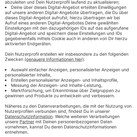
Klarheit und Tools auf
[https://theangryteddy.com].
____
Dein nächster Schritt: Vom Hörer zum Strategen.
Du spürst, dass ein Podcast der richtige Hebel für
dein Business ist, aber weißt nicht, wie du deine
Expertise in ein Format gießt, das „klar“ statt „laut“
ist?
Als strategischer Podcast-Coach und dipl.
systemischer Coach verbinde ich Marketing-
Erfahrung (seit 2006) mit der Tiefe, die deinem
Fundament oft fehlt. Wir finden deine Haltung und
deine Botschaft, bevor wir über Mikrofone reden.
Schritt 1: Mach den Selbstaudit
Du willst erstmal selbst Klarheit schaffen? Lade dir
das kostenlose Podcanvas Audit Worksheet
herunter und prüfe das Fundament deines
(geplanten) Podcasts auf Herz und Nieren: