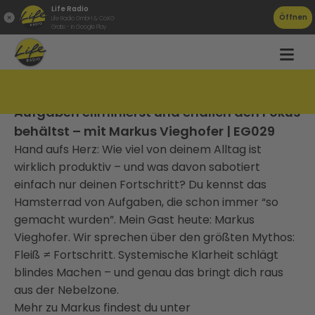
Life Radio
Öffnen
Life Radio GmbH & Co.KG
Gratis - in Google Play
Business ohne Selfmade-Stress: Wie du
Aufgaben eliminierst und endlich den Fokus
behältst – mit Markus Vieghofer | EG029
Hand aufs Herz: Wie viel von deinem Alltag ist
wirklich produktiv – und was davon sabotiert
einfach nur deinen Fortschritt? Du kennst das
Hamsterrad von Aufgaben, die schon immer “so
gemacht wurden”. Mein Gast heute: Markus
Vieghofer. Wir sprechen über den größten Mythos:
Fleiß ≠ Fortschritt. Systemische Klarheit schlägt
blindes Machen – und genau das bringt dich raus
aus der Nebelzone.
Mehr zu Markus findest du unter