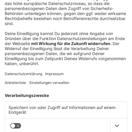
haben kein Qualitätsproblem. Sie sind besser als ihr
Ruf. Nur weiß das draußen niemand.
Alle zwei Wochen schreibe ich einen Gedanken
darüber, wie sich das ändern lässt. Ein Thema, kein
Sammelbrief.
→
teddy.click/newsletter
Wie sichtbar ist dein Unternehmen wirklich?
Der Potenzial-Check dauert vier Minuten. Danach
hast du einen Report mit einer Zahl und fünf
Bereichen — und siehst, wo bei euch draußen nichts
ankommt. Kein Verkaufsgespräch.
→
teddy.click/podsignal
Wenn du lieber direkt redest: fünfzehn Minuten, kein
Pitch.
teddy.click/termin
Daniel Friesenecker baut Unternehmern ihr