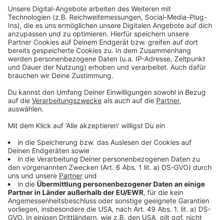
➡️ https://www.teddy.click/podcanvas
Schritt 2: Lass uns Strategie reden
Der erste Schritt für eine gemeinsame
Zusammenarbeit ist immer ein kostenloses
Strategie-Gespräch. Wir klären in 30 Minuten, ob
(und wie) ich der richtige Partner für dich bin.
➡️ Buche hier deinen Termin:
http://teddy.click/zusammenarbeit
Bleiben wir in Kontakt:
LinkedIn:
https://www.linkedin.com/in/friesenecker/
________________________________
Gute Arbeit, die niemand kennt, gewinnt keinen
Markt.
Die meisten Unternehmen, mit denen ich arbeite,