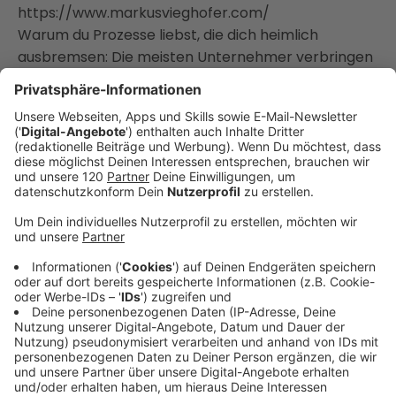
https://www.markusvieghofer.com/
Warum du Prozesse liebst, die dich heimlich
ausbremsen: Die meisten Unternehmer verbringen
Energie und Zeit mit Aufgaben, die keinen
spürbaren Hebel haben. Markus zeigt, wie du Ballast
erkennst – und sofort eliminierst.
Effizienz = Freiheit, nicht mehr Stress:
Automatisierung mit KI muss kein Overkill sein. Mit
den richtigen Stellschrauben gewinnst du Stunden
zurück – ohne dabei den Mensch-Faktor und
psychologische Sicherheit zu verlieren.
Delegieren statt Mikromanagement: Wenn dein
Team ohne dich nicht funktioniert, ist das nicht
Führung, sondern Business-Sabotage. Wie du dich
selbst “wegrationalisierst” und endlich den
Unternehmer-Alltag lebst, den du verdienst.
Fazit & CTA: Es ist Zeit, deine eigene Linie zu finden –
Schluss mit reaktivem Arbeiten. Hol dir deine