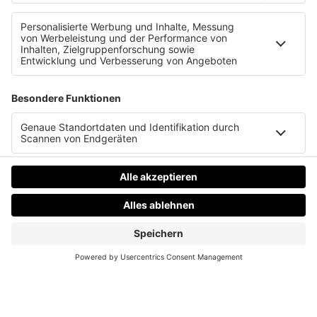
eigenes Medium. Podcast, Video, Strategie. Studio:
TeddyLab, Linz.
LinkedIn:
linkedin.com/in/friesenecker
Folge abonnieren:
Apple
·
Spotify
·
YouTube
·
alle
Plattformen und RSS
Datenschutz
Impressum
AGBs
Jobs
Kontakt
Werben