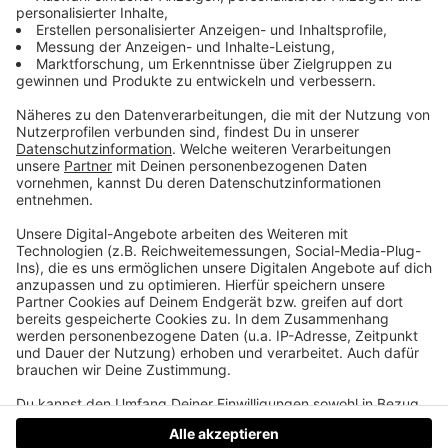
Doppelmord in Redlham
14.Juni 1984 in Redlham im Bezirk Vöcklabruck: Es ist
ein frühsommerlicher Tag. Warm. Es riecht nach
frisch gemähtem Gras. Es ist 16 Uhr: Ein Mann
kommt heim zu seiner Familie. Zu seiner Frau und
seiner drei Jahre alten Tochter. Er öffnet die Tür zu
seinem Haus und nichts ist mehr, wie es war. Dieser
Kriminalfall hat selbst hartgesottene Ermittler
extrem belastet. Und der Verdächtige war kein
Unbekannter!
Datenschutz
Impressum
AGBs
Jobs
Kontakt
Werben