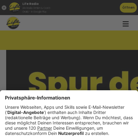
Life Radio
Öffnen
Life Radio GmbH & Co.KG
Gratis - in Google Play