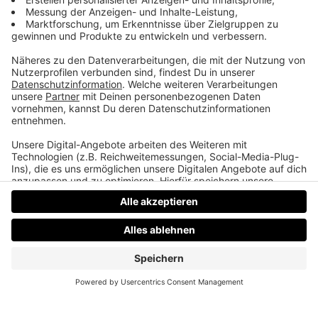
Elektrotraktor
Martins Eltern überlegen sich einen Elektrotraktor
zu laufen. Um Geld zu sparen wollen sie sich den
Strom „selber machen“.
Datenschutz
Impressum
AGBs
Jobs
Kontakt
Werben