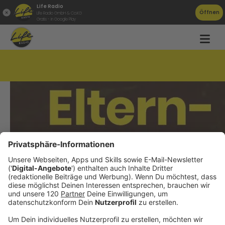
Life Radio
Öffnen
Life Radio GmbH & Co.KG
Gratis - in Google Play