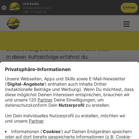
Life Radio
Öffnen
Life Radio GmbH & Co.KG
Gratis - in Google Play
Ich mach mich nackt!
Ehrlich, Mutig und ein Schritt in meine Welt!
In dieser Auftaktfolge erfährst du:
Wer hinter "die Farbe lila" steckt
Warum ich mich emotional nackt mache
Was dich in diesem Podcast erwartet
Was lila für mich bedeutet
Ich nehme dich mit auf meine Reise durch mentale
Tiefen, ehrliche Erkenntnisse und echte
Begegnungen.
Ich freue mich auf deine Nachricht: instagram:
die
farbe
lila_podcast