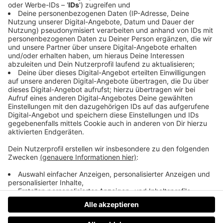
Wenn dir die Folge gefällt, freue ich mich über eine
Bewertung, Kommentar, Zeichen oder ähnliches.
Teile auf Social Media- für mehr Mut zur Echtheit.
Sei mit mir perfekt unperfekt!
📸
die
farbe
lila_podcast
Datenschutz
Impressum
AGBs
Jobs
Kontakt
Werben