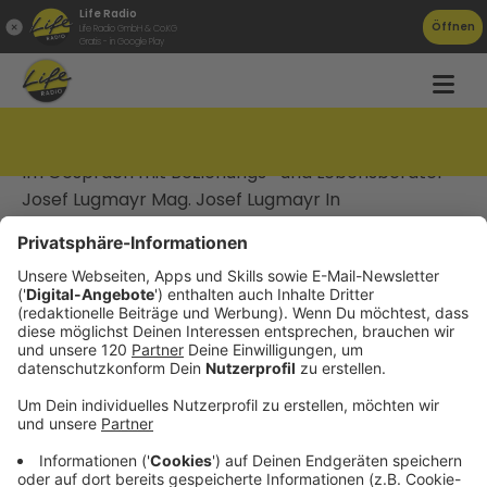
Life Radio
Öffnen
Life Radio GmbH & Co.KG
Gratis - in Google Play
Kraftquellen
Im Gespräch mit Beziehungs- und Lebensberater
Josef Lugmayr Mag. Josef Lugmayr In
herausfordernden Zeiten wie diesen, gibt
Familienseelsorger, Theologe und Lebensberater
Mag. Josef Lugmayr spannende Einblicke in seine
Beratungsarbeit in der Abteilung „Beziehung Leben“
der Diözese Linz.
Datenschutz
Impressum
AGBs
Jobs
Kontakt
Werben