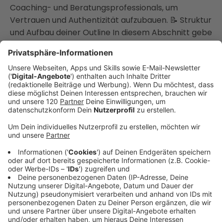
Coaching- und Beratungsprofessionals, um
Vertrauen und Authentizität aufzubauen. 📝 Struktur
und Aufbau deiner Outline In diesem Abschnitt gebe
ich dir praxisorientierte Tipps, wie du deine Inhalte in
kleine, verdauliche Häppchen unterteilst. Von der
Einleitung über den Hauptteil bis hin zum Call to
Action – ich zeige dir, wie du deine Episode so
strukturierst, dass deine Hörer:innen stets
interessiert und gespannt bleiben. Diese klaren
Strukturen helfen dir, auch in der Social Media Welt
einen authentischen und respektvollen Auftritt zu
gewährleisten. 🔍 Recherche und Vorbereitung Hier
teile ich meine persönlichen Recherche-Tipps und
-Techniken, um deine Inhalte fundiert und
authentisch zu gestalten. Gerade wenn du als
Coach oder Berater mit Experten in deiner Show
arbeitest, ist eine solide Vorbereitung das A und O
für einen erfolgreichen Podcast. Authentizität und