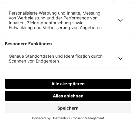
Daniel Friesenecker baut Unternehmern ihr
eigenes Medium. Podcast, Video, Strategie. Studio:
TeddyLab, Linz.
LinkedIn:
linkedin.com/in/friesenecker
Folge abonnieren:
Apple
·
Spotify
·
YouTube
·
alle
Plattformen und RSS
Datenschutz
Impressum
AGBs
Jobs
Kontakt
Werben