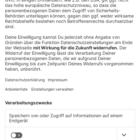
Die meisten Unternehmen, mit denen ich arbeite,
haben kein Qualitätsproblem. Sie sind besser als ihr
Ruf. Nur weiß das draußen niemand.
Alle zwei Wochen schreibe ich einen Gedanken
darüber, wie sich das ändern lässt. Ein Thema, kein
Sammelbrief.
→
teddy.click/newsletter
Wie sichtbar ist dein Unternehmen wirklich?
Der Potenzial-Check dauert vier Minuten. Danach
hast du einen Report mit einer Zahl und fünf
Bereichen — und siehst, wo bei euch draußen nichts
ankommt. Kein Verkaufsgespräch.
→
teddy.click/podsignal
Wenn du lieber direkt redest: fünfzehn Minuten, kein
Pitch.
teddy.click/termin