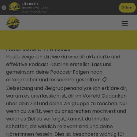
Life Radio
Öffnen
Life Radio GmbH & Co.KG
Gratis - in Google Play
Podcasts vorbereiten: So fesselst du deine
Hörer sofort! | TAT0329
Heute zeige ich dir, wie du eine strukturierte und
effektive Podcast-Outline erstellst. Lass uns
gemeinsam deine Podcast-Folgen noch
erfolgreicher und fesselnder gestalten! 📋
Zielsetzung und Zielgruppenanalyse Ich erkläre dir,
warum es unerlässlich ist, dir im Vorfeld Gedanken
über dein Ziel und deine Zielgruppe zu machen. Nur
wenn du weißt, wen du ansprechen möchtest und
welches Ziel du verfolgst, kannst du Inhalte
schaffen, die wirklich relevant sind und deine
Hörer:innen fesseln. Dies ist besonders wichtig für