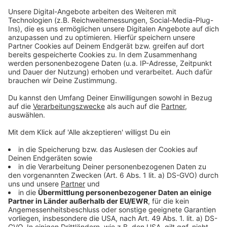
uns einfach unverbindlich reden:
https://theangryteddy.com/kontakt WOLLEN WIR
UNS VERNETZEN? Ich freue mich über deine
Anfrage: 🐼 http://linkedin.theangryteddy.com 🐼
http://instagram.theangryteddy.com 🐼
http://facebook.theangryteddy.com MEINE BITTE
AN DICH: Ich stecke viel Zeit und noch mehr
Herzblut in den Podcast. Wenn dir der Podcast
gefällt: Magst du mich mit einer ⭐⭐⭐⭐⭐ Bewertung
unterstützen? Du möchtest mir etwas mitteilen
oder Verbesserungen einbringen. Maile mir bitte an
daniel@theangryteddy.com Danke für deine
wertvolle Hilfe!
________________________________
Gute Arbeit, die niemand kennt, gewinnt keinen
Markt.