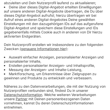
Wahrhaftigkeit sind der Schlüssel zu nachhaltigem
Vertrauen.
________________________________
Du möchtest einen Überblick über den Einstieg ins
Business Podcasting. Hol dir meinen 37-seitigen
Podcast Guide. Jetzt herunterladen: 🎤
https://theangryteddy.com/podcastguide MEINE
PODCAST AUSRÜSTUNG Vom Smartphone-
Podcasting bis zum Studio-Setup:
https://theangryteddy.com/podcastausruestung/
________________________________
DU SPIELST MIT DEM GEDANKEN EINEN BUSINESS
PODCAST ZU STARTEN? Ich podcaste seit 2006 und
führe seit 2010 den ältesten Social Media Marketing
Podcast in Österreich und berate seit Jahren
Unternehmen beim Aufbau derer Podcasts. Ich
habe vieles richtig gemacht und Fehler am eigenen
Leib erlebt. Das kann dir eine Abkürzung sein. Lass