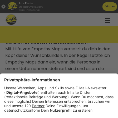
Life Radio
Öffnen
Life Radio GmbH & Co.KG
Gratis - in Google Play
TAT0200 – Im Kopf des Kunden. So versetzt
du dich in deinen Wunschkunden.
Mit Hilfe von Empathy Maps versetzt du dich in den
Kopf deiner Wunschkunden. In der Regel setzte ich
Empathy Maps dann ein, wenn die Personas in
einem Unternehmen definiert sind und es an die
Detailarbeit geht. Die Ergebnisse dieser Methode
lassen sich natürlich nicht nur im Online Marketing
einsetzen, sondern geben üblicherweise auch
Rückschlüsse für klassisches Marketing. Wie ich mit
Empathy Maps arbeite erzähle ich dir in der
200sten Jubliäumsausgabe des Podcasts.
________________________________