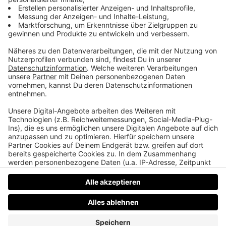
Wenn du lieber direkt redest: fünfzehn Minuten, kein
Pitch.
teddy.click/termin
Daniel Friesenecker baut Unternehmern ihr
eigenes Medium. Podcast, Video, Strategie. Studio:
TeddyLab, Linz.
LinkedIn:
linkedin.com/in/friesenecker
Folge abonnieren:
Apple
·
Spotify
·
YouTube
·
alle
Plattformen und RSS
Datenschutz
Impressum
AGBs
Jobs
Kontakt
Werben