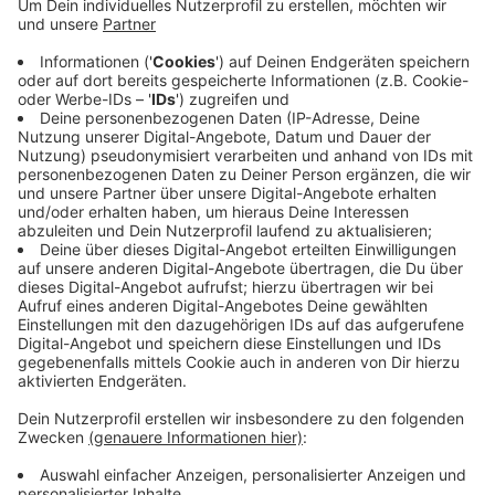
Gute Arbeit, die niemand kennt, gewinnt keinen
Markt.
Die meisten Unternehmen, mit denen ich arbeite,
haben kein Qualitätsproblem. Sie sind besser als ihr
Ruf. Nur weiß das draußen niemand.
Alle zwei Wochen schreibe ich einen Gedanken
darüber, wie sich das ändern lässt. Ein Thema, kein
Sammelbrief.
→
teddy.click/newsletter
Wie sichtbar ist dein Unternehmen wirklich?
Der Potenzial-Check dauert vier Minuten. Danach
hast du einen Report mit einer Zahl und fünf
Bereichen — und siehst, wo bei euch draußen nichts
ankommt. Kein Verkaufsgespräch.
→
teddy.click/podsignal