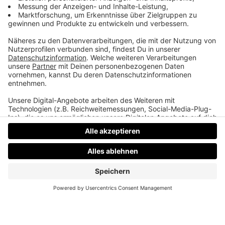
eigenes Medium. Podcast, Video, Strategie. Studio:
TeddyLab, Linz.
LinkedIn:
linkedin.com/in/friesenecker
Folge abonnieren:
Apple
·
Spotify
·
YouTube
·
alle
Plattformen und RSS
Datenschutz
Impressum
AGBs
Jobs
Kontakt
Werben