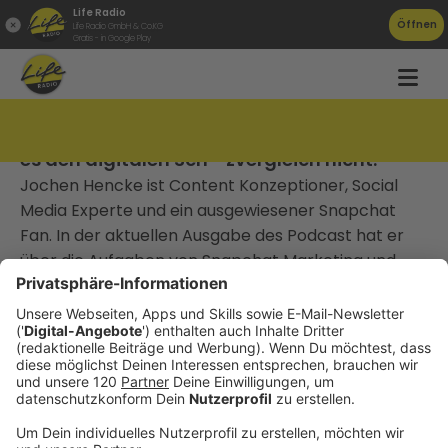
Life Radio
Öffnen
Life Radio GmbH & Co.KG
Gratis - in Google Play
TAT143 Jochen Hencke: „Auf Snapchat gibt
es den digitalen Sch**zvergleich nicht.“
Jochen Hencke ist Content Konzeptioner, Social
Media Experte und ein ausgewiesener Snapchat
Fan. In der aktuellen Ausgabe des Podcast hat er
über die Aufgaben von Snapchat Marketing und
über die gar nicht so kurze Lebensdauer von
Content auf Snapchat gesprochen.
________________________________
Gute Arbeit, die niemand kennt, gewinnt keinen
Markt.
Die meisten Unternehmen, mit denen ich arbeite,