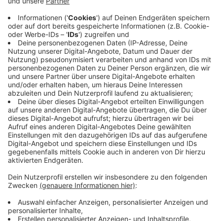
haben kein Qualitätsproblem. Sie sind besser als ihr
Ruf. Nur weiß das draußen niemand.
Alle zwei Wochen schreibe ich einen Gedanken
darüber, wie sich das ändern lässt. Ein Thema, kein
Sammelbrief.
→
teddy.click/newsletter
Wie sichtbar ist dein Unternehmen wirklich?
Der Potenzial-Check dauert vier Minuten. Danach
hast du einen Report mit einer Zahl und fünf
Bereichen — und siehst, wo bei euch draußen nichts
ankommt. Kein Verkaufsgespräch.
→
teddy.click/podsignal
Wenn du lieber direkt redest: fünfzehn Minuten, kein
Pitch.
teddy.click/termin
Daniel Friesenecker baut Unternehmern ihr