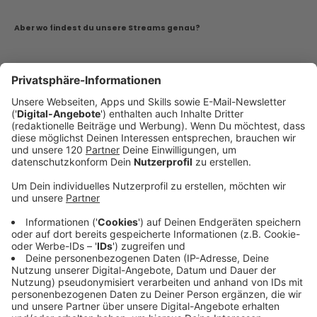
Aber wo findest du unsere Streams genau?
Lade dir dazu einfach die
Life Radio App
herunter,
fordere
Alexa
dazu auf oder finde deinen
passenden Stream über
SmartTV
.
App
Hier findet ihr neben den neuen Musik-Channels mit
eurer Lieblingsmusik und allen Podcasts auch die
Life Radio Nachrichten sowie Wetter und Verkehr in
Oberösterreich zum Nachhören und Nachlesen.
Somit versäumt ihr keine Meldung.