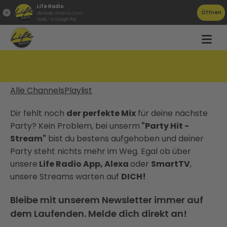
Life Radio
Öffnen
Life Radio GmbH & Co.KG
Gratis - in Google Play
Party Hits
Alle Channels
Playlist
Dir fehlt noch
der perfekte Mix
für deine nächste
Party? Kein Problem, bei unserm
"Party Hit -
Stream"
bist du bestens aufgehoben und deiner
Party steht nichts mehr im Weg. Egal ob über
unsere
Life Radio App, Alexa
oder
SmartTV
,
unsere Streams warten auf
DICH!
Bleibe mit unserem Newsletter immer auf
dem Laufenden. Melde dich direkt an!