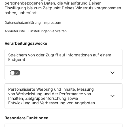
Dein Kontakt zum AMS OÖ:
www.ams.at
facebook.com/amsooe
www.linkedin.com/company/amsooe
(Für weitere Infos bitte einfach auf die Bilder
klicken)