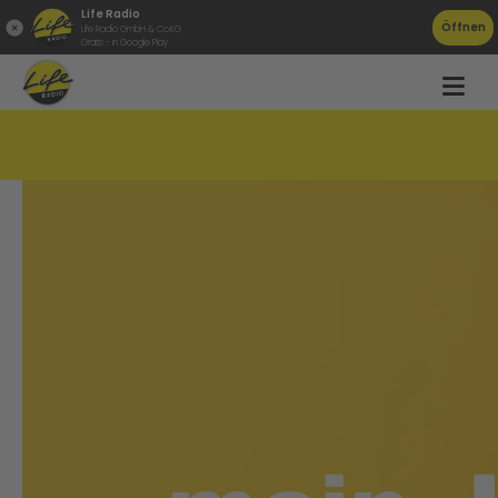
Life Radio
Öffnen
Life Radio GmbH & Co.KG
Gratis - in Google Play