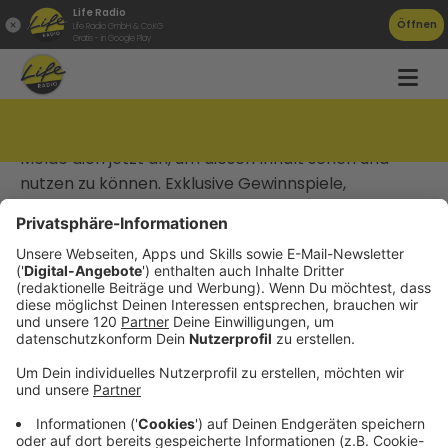
Life Radio
Öffnen
Life Radio GmbH & Co.KG
Gratis - in Google Play
Jetzt anmelden
Melde dich jetzt an, um diesen Inhalt sehen und
nutzen zu können. Exklusive Gewinnspiele,
spannende Vorteile & Inhalte erwarten dich
kostenlos im neuen Life Radio Club.
Anmelden
Startseite
Datenschutz
Impressum
AGBs
Jobs
Kontakt
Werben