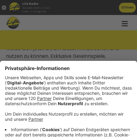
Life Radio
Öffnen
Life Radio GmbH & Co.KG
Gratis - in Google Play
Jetzt anmelden
Melde dich jetzt an, um diesen Inhalt sehen und
nutzen zu können. Exklusive Gewinnspiele,
spannende Vorteile & Inhalte erwarten dich
kostenlos im neuen Life Radio Club.
Anmelden
Startseite
Datenschutz
Impressum
AGBs
Jobs
Kontakt
Werben