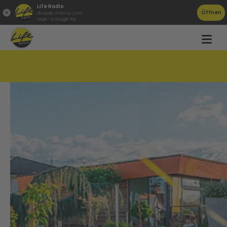
Life Radio
Öffnen
Life Radio GmbH & Co.KG
Gratis - in Google Play