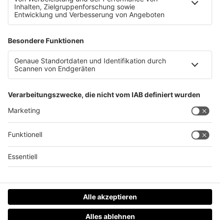
zu bauen?
Musterhauspark - ist Haus bauen sinnvoll
Datenschutz
Impressum
AGBs
Jobs
Kontakt
Werben