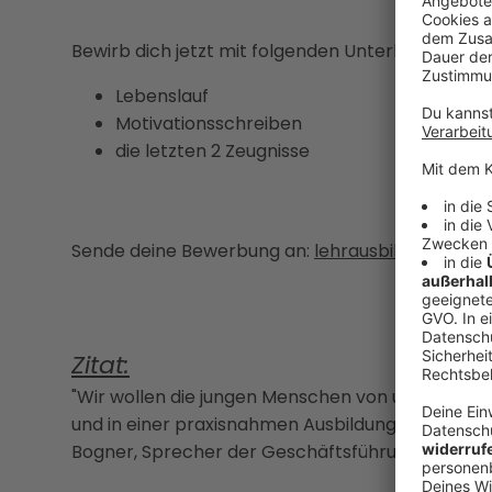
Bewirb dich jetzt mit folgenden Unterlagen:
Lebenslauf
Motivationsschreiben
die letzten 2 Zeugnisse
Sende deine Bewerbung an:
lehrausbildung.lin
Zitat:
"Wir wollen die jungen Menschen von unseren 
und in einer praxisnahmen Ausbildung auf ihr wei
Bogner, Sprecher der Geschäftsführung der Wa