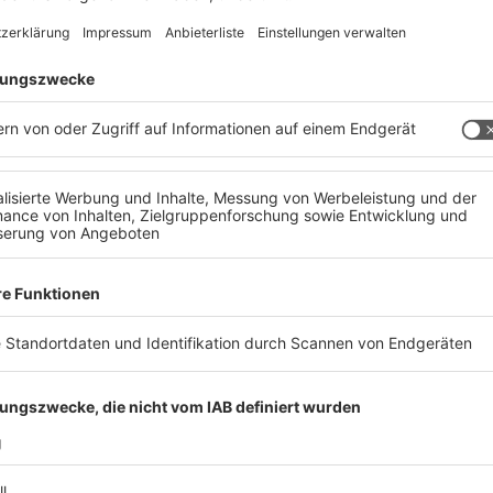
rbeschichtung,
ion „Metall OÖ“ zu absolvieren.
lich die Lehrberufe
temtechnik),