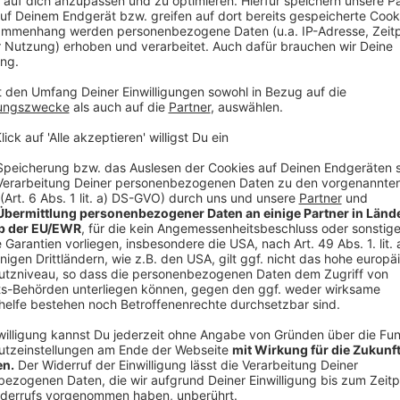
z@wackerneuson.com
Produkten und unserem Unternehmen begeistern
teres Arbeitsleben vorbereiten." - Stefan
cker Neuson Linz GmbH.