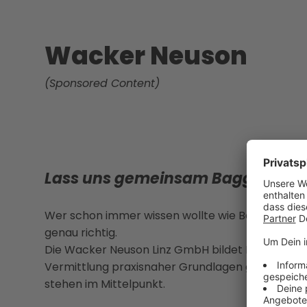
Wacker Neuson
(Sponsored Content)
Lass uns gemeinsam Bagger bau
Wer schon immer wissen wollte wie Bagger gebau
genau richtig.
Die Wacker Neuson Linz GmbH bildet Lehrlinge in
Vermittlung praxisnaher Grundlagen gepaart mit
stehen im Mittelpunkt.