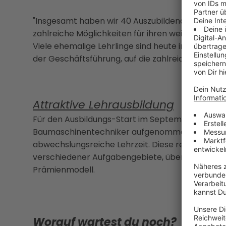
"Insgesamt haben wir 40 Auszubildende in Hörsc
zahlreiche Möglichkeiten für ihren weiteren ber
Viele ehemalige Lehrlinge sind heute in Führungsp
der Geschäftsführung, auf die zahlreichen Beru
Attraktive Lehrausbildung
Für den Ausbildungs-Start im September werde
Baumaschinentechniker aufgenommen. Im Rahmen 
abwechslungsreiche Lehrzeit. Diese reicht von 
verschiedener Aufgabengebiete, über Einsätze im
Prämienmodell.
Worauf wartest du noch?