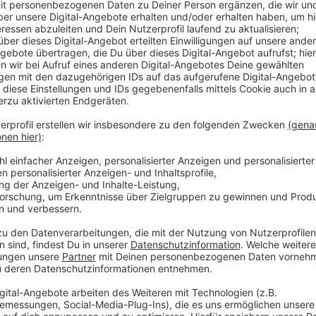
hing. Nach Beendigung der Lehrzeit stehen ihnen
uflichen Weg bei Wacker Neuson offen.
ositionen tätig.“, weist Stefan Bogner, Sprecher
fs- und Karrierechancen im Unternehmen hin.
n aktuell noch angehende Land- und
ihrer Ausbildung erwartet die Lehrlinge eine
einem Rotationsprinzip zum Kennenlernen
 In- und Ausland bis hin zu einem attraktiven