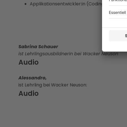
Applikationsentwickler:in (Coding) sowie Lac
Sabrina Schauer
ist Lehrlingsausbildnerin bei Wacker Neuson
Audio
Alessandro,
ist Lehrling bei Wacker Neuson:
Audio