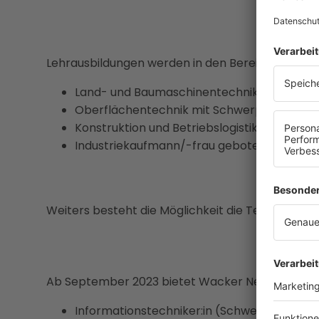
Lehrausbildungen werden in den Bereichen
Land- und Baumaschinentechnik,
Oberflächentechnik mit Schwerpunkt Pulve
Konstruktion und Betriebslogistik sowie als
Industriekaufmann/-frau geboten.
Weiters besteht die Möglichkeit die Teilqualifikat
Ab September 2023 bietet Wacker Neuson zusätz
Informationstechniker:in (Schwerpunkt Sys