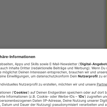
en!
t werden, ist bei Wacker Neuson in Hörsching
 acht verschiedenen Berufen aus. Die
 frühzeitiger Einbindung in das Tagesgeschehen