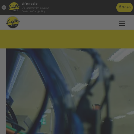
Life Radio
Öffnen
Life Radio GmbH & Co.KG
Gratis - in Google Play