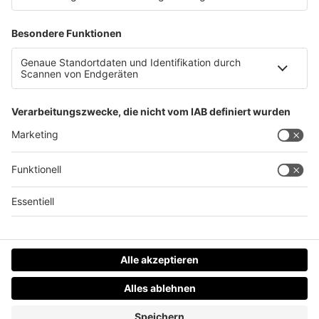
(© LINZ AG)
Datenschutz
Impressum
AGBs
Jobs
Kontakt
Werben