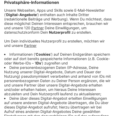
Trinkwasser über ein großes öffentliches
Mobilitätsangebot inklusive Carsharing bis zur
Abwasser- und Abfallentsorgung. Die Aktivitäten
des Konzerns sind aber auch in der
Telekommunikation zu finden.
Willkommen im Team
Hinter den innovativen Lösungen der LINZ AG steht
ein Fachkräfte-Team, das sich den aktuellen
spannenden Herausforderungen rund um die
Energie- und Mobilitätswende annimmt. Spannende
Aufgaben gibt’s in der LINZ AG praktisch überall –
viele sind im technischen Bereich angesiedelt.
Neben Fachwissen und Engagement ist ein hohes
Maß an Kreativität und Flexibilität gefragt. Das
Unternehmen punktet mit „Jobs mit Sinn und
Verantwortung“, hat darüber hinaus aber noch viel
mehr zu bieten: umfangreiche