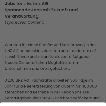
Jobs for Life: Linz AG
Spannende Jobs mit Zukunft und
Verantwortung.
(Sponsored Content)
Wer sich für einen Berufs- und Karriereweg in der
LINZ AG entscheidet, darf sich unter anderem auf
sinnstiftende und zukunftsrelevante Aufgaben
freuen. Die beruflichen Möglichkeiten im
Unternehmen sind breit gefächert.
3.200 LINZ AG-Fachkräfte arbeiten 365 Tage im
Jahr für die Bereitstellung von Gütern für 400.000
Menschen und Betriebe in der Region Linz. Die
Kernaufgaben der LINZ AG sind breit gefächert und
reichen von der Versorgung mit Energie und