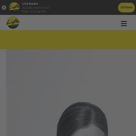
Life Radio
Öffnen
Life Radio GmbH & Co.KG
Gratis - in Google Play