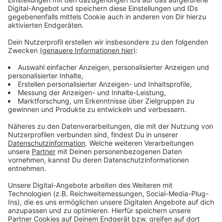
Weiterbildungsmöglichkeiten, familienfreundliche
Arbeitszeitmodelle, ein eigenes Betriebsrestaurant,
Freifahrt mit den Öffis in der Kernzone Linz,
betriebliche Altersvorsorge und vieles mehr. Eine
Reihe von attraktiven Positionen warten derzeit auf
die richtigen Menschen.
Alle wichtigen Infos
zur Bewerbung sowie zur LINZ
AG als Arbeitgeberin sind unter
www.linzag.at/karriere
zu finden.