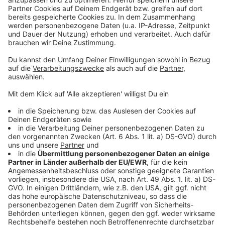
Facebook SPAR Oberösterreich
"Fokus Oberösterreich":
Susanne Bachleitner,
Lehrlingsverantwortliche der SPAR-Zentrale
Marchtrenk
Audio