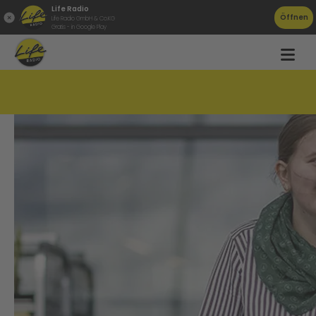
Life Radio
Öffnen
Life Radio GmbH & Co.KG
Gratis - in Google Play