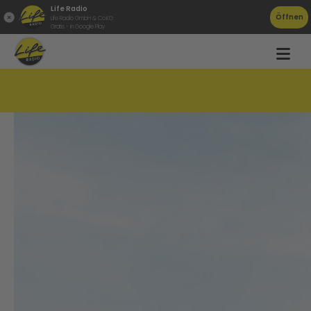
Life Radio
Öffnen
Life Radio GmbH & Co.KG
Gratis - in Google Play