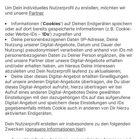
Es gibt viele Gründe für Naturschutz – hier sind
einige davon:
Die Natur ist unsere Lebensgrundlage
Sie liefert uns saubere Luft, sauberes Wasser,
fruchtbaren Boden und Nahrung, ohne sie
könnten wir nicht überleben.
Biodiversität erhalten
Jede Pflanze und jedes Tier hat eine wertvolle
Rolle im jeweiligen Ökosystem. Wenn Arten
stark beeinträchtigt sind oder gar
aussterben, kann das das ganze
Gleichgewicht empfindlich stören und auch
unserer Lebensgrundlage schaden.
Schutz vor Naturkatastrophen
Gesunde Ökosysteme wie Wälder und
Feuchtgebiete schützen vor