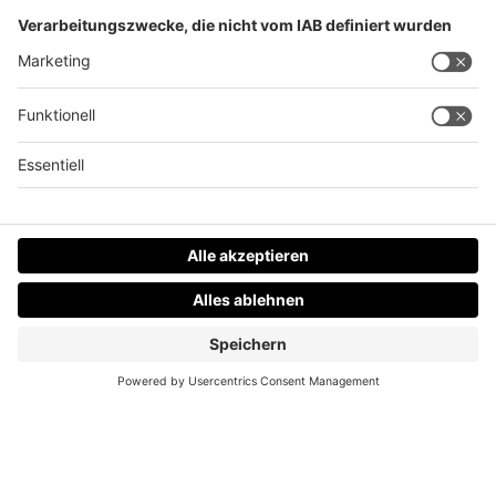
(© Foto: AdobeStock)
Datenschutz
Impressum
AGBs
Jobs
Kontakt
Werben