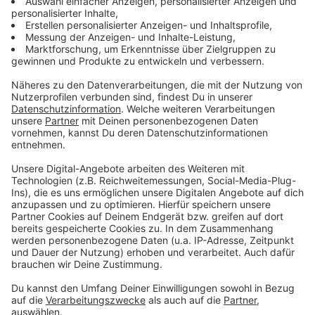
Überschwemmungen, Erosion, Dürre und
Stürmen.
Erholung und Gesundheit
Eine intakte Natur ist wichtig für unser
Wohlbefinden, sie hilft uns zu entspannen,
reduziert Stress und fördert unsere geistige
und körperliche Gesundheit.
Verantwortung für morgen
Wir haben auch die Pflicht, unseren Kindern
und Enkeln eine lebenswerte Welt zu
hinterlassen.
Klimaschutz
Wälder, Moore und Gewässer speichern
große Mengen CO₂ und helfen so, den
Klimawandel zu bremsen.