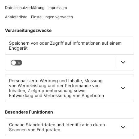
OÖ kennen
FOTOCHALLENGE:
Die beste Zeit für
Naturschutz ist jetzt – pose im Fotocorner mit
deiner Naturschutz-Message, posten,
verlinken und gewinnen!
Achtung:
Ab 11.30 Uhr können eure Lehrer für euch fighten
und eine NATURSCHAUSPIEL-Tour für die ganze
Klasse gewinnen.