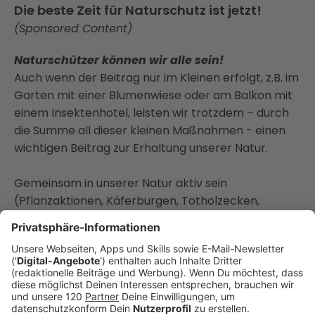
Die beste Zeit für Naturschutz ist jetzt!
(Sponsored Content)
Naturschützer können wir alle sein!
Auch wenn der Beitrag nur im Kleinen erfolgt, z.B. im
Garten mit einer Blumenwiese oder am Balkon mit
einem Insektenhotel, leisten wir trotzdem – durch
die Summe all dieser kleinen Maßnahmen - einen
wichtigen Beitrag zur Erhaltung unserer Natur.
Gemeinsam in unserer Natur aktiv sein
(Pflanzaktionen, Käferburgen, Totholzecken,
Nisthilfen und vieles mehr) und unsere Natur
entdecken und erleben
(NATURSCHAUSPIEL)
bietet den idealen und einfachen Zugang, aktiv
Naturschutz zu betreiben.
Warum Naturschutz?