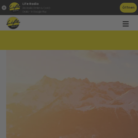
Life Radio
Öffnen
Life Radio GmbH & Co.KG
Gratis - in Google Play