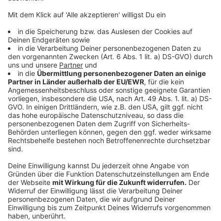
Beim
#teamnaturschutz
auf den Hutterer Böden
wartet der perfekte Mix aus aktiv und passiv, zum
Forschen und Erkunden, Wissen und Messen: ob
beim Mensch-Tier-Battle oder im „Labor“: erfahrt
mehr über die faszinierende Natur und die Arbeit im
Naturschutz, unsere Themen und Programme, stellt
euer Wissen unter Beweis und versucht euch in
unserem Schneeschuh-Parcours!
MOBILES LABOR:
tauche mit allen Sinnen ein
in die Faszination Natur (Sehen, Hören,
Riechen, Fühlen)
MENSCH-TIER-BATTLE:
manch unscheinbare
tierische Zeitgenossen haben wahre
Superkräfte – kannst du mithalten?
NATURSCHAUSPIEL:
versuch dich unter der
Anleitung unserer Guides im Schneeschuh
Parcours u lerne unsere 200 Touren in ganz