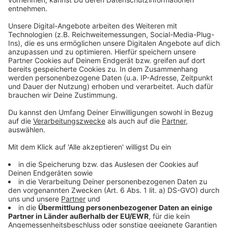
ausgestattete
Küche
mit Somni-
Selbstbedienungsbar lässt keine Wünsche offen
und lädt zu gemütlichen Kochstunden ein. Die ruhige
Lage der Appartements garantieren erholsame
Nächte umringt von der Schönheit der
Südsteirischen Weinstraße.
Auf der gegenüberliegenden Straßenseite stehen
Ihnen
Parkplätze
und ein
öffentlicher
Kinderspielplatz
zur Verfügung.
Verbringen Sie unvergessliche Momente im
Somnium Ehrenhausen,
wo Natur, Ruhe und ein
Stück Südsteiermark auf Sie warten.
Gewinnt beim "Mega - März - Memory":