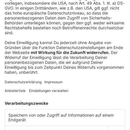
1 Paket "It’s WeTime":
2 Nächte im somnium -
Appartements Südsteiermark
Appartement in Ehrenhausen
1 Begrüßungsflasche Wein im
Appartement
1 gemeinsame Jause im
Buschenschank "Der Zweytick" inkl. 1
Flasche Wein
1 Weinverkostung mit 3 Proben im
Schloss Gamlitz, Domaines Kilger
1 gemeinsames Abendessen in der
(W)einkehr Gamlitz (4-Gang
Wirtshausmenü)
(Restaurant kann sich nach
Verfügbarkeit ändern)