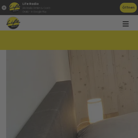
Life Radio
Öffnen
Life Radio GmbH & Co.KG
Gratis - in Google Play