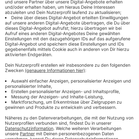
Somnium
Ihr idyllisches Refugium in Ehrenhausen
(Sponsored Content)
Tauchen Sie ein in die Ruhe und Schönheit des
Somnium Ehrenhausen,
gelegen im malerischen
Ortsteil
Retznei,
nur 3 Autominuten von Gamlitz
entfernt. Umgeben von der sanften Hügelwelt der
Südsteiermark bieten unsere beiden charmanten
Ferienwohnungen den perfekten Ort zum
Entspannen und Genießen.
Die Wohnungen im
Erdgeschoss und 1. Stock
eines
stilvollen Mehrparteienhauses ohne Lift heißen Sie
mit einem einladenden Wohn-/Esszimmer mit
ausziehbarer Couch, einem Balkon oder einer
Loggia willkommen, von wo aus Sie den Blick auf die
idyllische Umgebung genießen können. Die voll