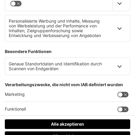
Wert des Packages: 360,- Euro
www.somni.at
Datenschutz
Impressum
AGBs
Jobs
Kontakt
Werben