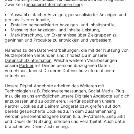
Linzerie
Das Herz will, was das Herz will.
(Sponsored Content)
Shopping, Genuss und jede Menge Neues
entdecken im Herzen von Linz. Die Linzerie vereint
ausgewählte Shops und Restaurants für alle, die
gerne flanieren, gustieren und dem folgen, was ihr
Herz wirklich will. Am Taubenmarkt in Linz.
Gewinnt bei "Merkzilla - dem härtesten
Radio-Memory Oberösterreichs":
Gutscheine im Wert von 50,- Euro von der
Linzerie!
www.linzerie.at