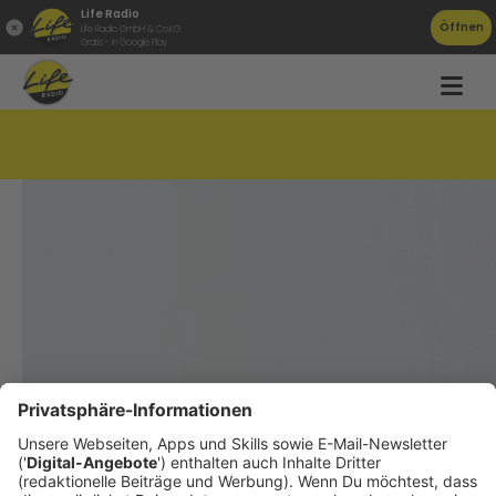
Life Radio
Öffnen
Life Radio GmbH & Co.KG
Gratis - in Google Play