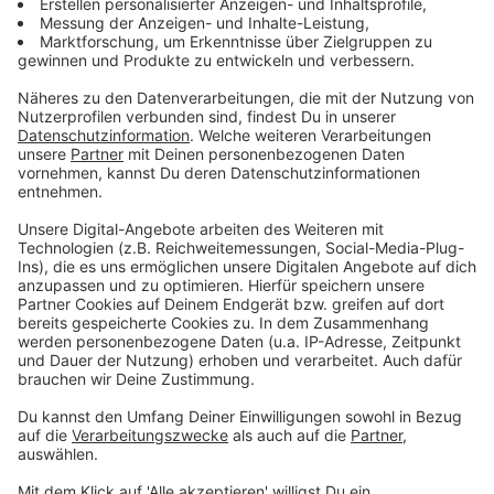
Werde Teil der Community, die Fitness neu
definiert!
Träumst du von einem Fitnessstudio, das
mehr bietet als nur Hanteln und
Laufbänder? Wo moderne Geräte,
persönlicher Support, Wohlfühlambiente
und neueste Technologie
aufeinandertreffen? Dann ist Prinz Fitness
deine Adresse – und genau hier startest
du deine Chance. Mach mit und sichere dir
deinen Platz in einem der Premium-
Fitnessstudios in Linz & Urfahr. 1 Monat All-
In-Mitgliedschaft im Wert von € 79,99