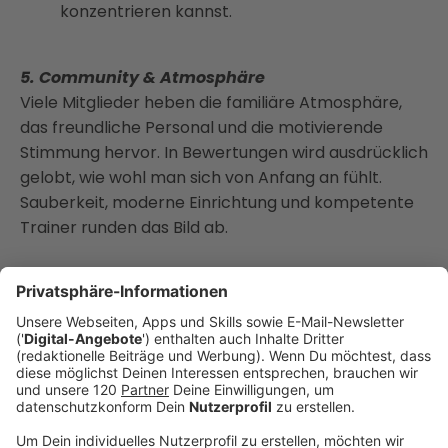
konzentrieren kannst.
5. Community & Atmosphäre
Viele Mitglieder heben die familiäre Atmosphäre,
das freundliche Personal und die motivierende
Stimmung hervor. In Bewertungen wird ausdrücklich
gelobt, wie wohl man sich von Anfang an fühlt.
Sauberkeit, moderne Einrichtung und kompetente
Trainer runden das Bild ab.
Mit dieser Mitgliedschaft bekommst du nicht nur
Zugang zu einem der modernsten Fitnessstudios in
Linz, sondern investierst auch in deine Gesundheit,
dein Wohlbefinden und deinen Fortschritt – ohne
Verbindlichkeiten, mit individueller Betreuung und
digitaler Unterstützung. So wird Fitness nicht zur