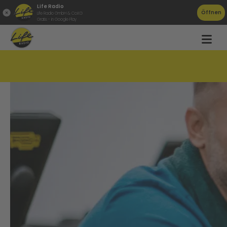
Life Radio
Öffnen
Life Radio GmbH & Co.KG
Gratis - in Google Play