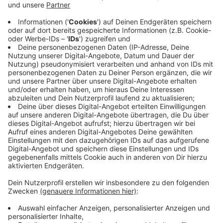
Pflicht, sondern zum Erlebnis.
Ob du gerade erst startest oder schon
fortgeschritten bist: Mit Prinz Fitness findest du die
passenden Tools, motivierende Begleitung und eine
starke Community – und vielleicht schon bald als
Gewinner des Gewinnspiels deine neue Homebase
für Training und Fitness.
Viel Erfolg – wir drücken dir die Daumen!
Gewinnt bei "Merkzilla - dem härtesten
Radio-Memory Oberösterreichs":
Eine exklusive Mitgliedschaft bei PRINZ
FITNESS – mit allem Drum und Dran!