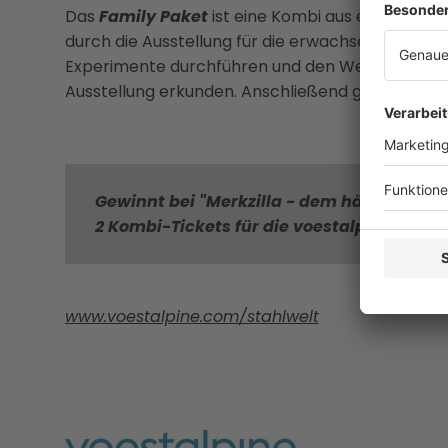
Das
Family Paket
ist eine Kombi aus einem span
durch die Ausstellung für die erwachsenen Begle
Experimente durchführen und den Werkstoff selb
Ausstellung erkunden. Anschließend geht es ge
Gewinnt bei "Merkzilla - dem härtesten 
2 Kombi-Tickets für die voestalpine Stahlw
www.voestalpine.com/stahlwelt