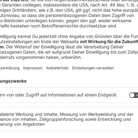
eden Tag Touren angeboten:
n ihren Rundgang selbst. Mit einem Multimedia-
mationen, Videos und Animationen und
 mit einzelnen Themen beschäftigen möchten.
 ein, während Guides bei Bedarf unterstützend
ert*innen die Besucherinnen und Besucher. Dabei
ändigem Erkunden ab, unterstützt durch digitale
ssen zur voestalpine und zur Stahlproduktion und
ppe ein. Der persönliche Austausch steht hier
Auseinandersetzung mit den Themen.
binieren, bei der es in einem Multimedia-Bus