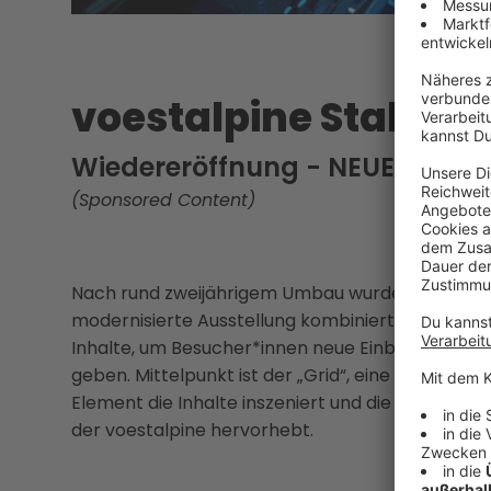
voestalpine Stahlwe
Wiedereröffnung - NEUE PERS
(Sponsored Content)
Nach rund zweijährigem Umbau wurde die voestalp
modernisierte Ausstellung kombiniert offene Arch
Inhalte, um Besucher*innen neue Einblicke in d
geben. Mittelpunkt ist der „Grid“, eine begehbare
Element die Inhalte inszeniert und die Innovatio
der voestalpine hervorhebt.