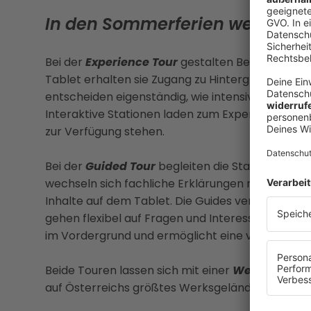
In den Sommerferien werden j
Bei der
Experience Tour
gestalten Besucher*inne
Tablet erhalten sie Zugang zu Hintergrundinfor
entscheiden eigenständig, wie intensiv sie sich
Interaktive Stationen laden zum Experimentieren
zur Verfügung stehen.
Bei der
Guided Tour
begleiten die Stahlwelt Exp
wechseln sich fachliche Erklärungen mit eigenst
Inhalte auf dem Tablet. Die Guides vermitteln Wi
gehen flexibel auf Fragen und Interessen der Gru
im Vordergrund und ermöglicht eine vertiefte 
Beide Touren lassen sich mit einer
Werkstour
kom
auf Österreichs größtes Werksgelände geht.