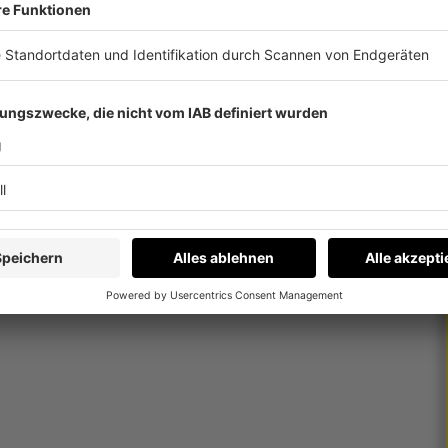
nenden Workshop für die Kinder und einer Tour
itpersonen. Während Kinder spielerisch
st erleben, können Erwachsene parallel die
meinsam auf Werkstour.
Radio-Memory Oberösterreichs":
elt im Wert von 29,- Euro pro Ticket!