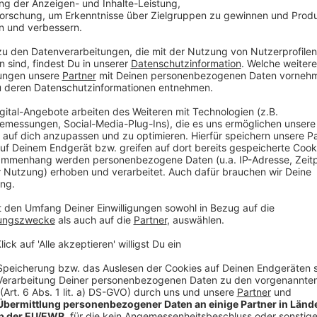
lt
PEKTIVEN ENTDECKEN
ine Stahlwelt im Juni 2026 neu eröffnet. Die
itektur, digitale Technologien und interaktive
as Unternehmen und den Werkstoff Stahl zu
 Stahlkonstruktion, die als verbindendes
nskraft sowie die CO₂-neutrale Zukunftsstrategie