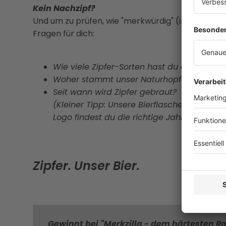
Kein Nachzipf?
Und um zu prüfen, wie "merkwürdig" (im positivste
Fragen für dich:
Wie viele Zipfer-Sorten hast du dir gemerk
Woher stammt unser Naturhopfen?
Seit wann wird Zipfer gebraut?
(Kleiner Tipp: Unsere Bierflaschen dienen 
Logo findest du die richtige Jahreszahl.)
Zipfer. Unser Bier.
Gewinnt bei "Merkzilla - dem härtesten 