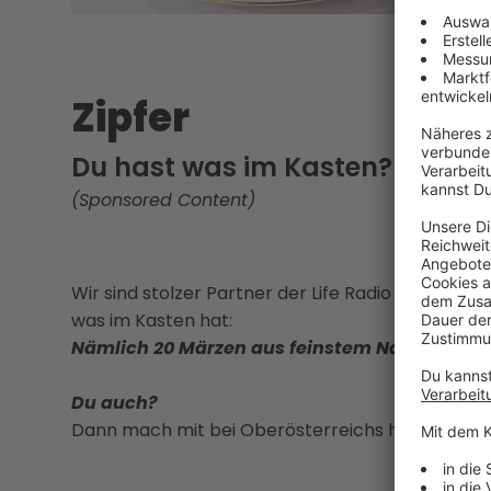
Zipfer
Du hast was im Kasten? Wir au
(Sponsored Content)
Wir sind stolzer Partner der Life Radio „Merkzill
was im Kasten hat:
Nämlich 20 Märzen aus feinstem Naturhopfen
Du auch?
Dann mach mit bei Oberösterreichs härtestem