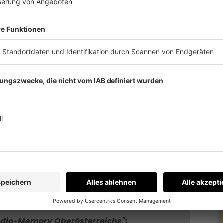
n Sinne) du bist, haben wir noch drei kurze
t?
dir als Schummelzettel. In der Krone über dem
Radio-Memory Oberösterreichs":