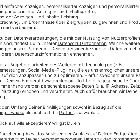
ch.
a“-Challenge und beweisen, dass Zipfer ordentlich
.
 Radio-Memory.