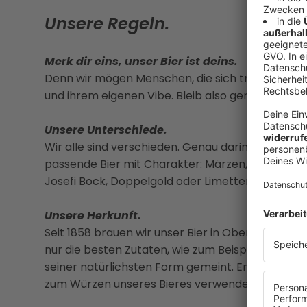
Unsere Regeln.
Merk dir eins, unser Bier ist deins.
Denn wir mögen Menschen, die sich treu bleiben. D
und ihrem eigenen Vibe. Bleib also genau so, wie 
Unsere Unterschiede.
Wir alle sind verschieden. Genau darin liegt ja d
passende Bier mit Charakter: Märzen, Urtyp, Natur
Josefi Bock, Doppelgold oder Limetten Radler.
Unsere Herkunft.
Seit 1858 brauen wir unser Bier in Oberösterreic
nur die besten Zutaten, wie zum Beispiel Naturho
seiner natürlichsten Form gemeint. Er wird nach
zum Würzen unseres Bieres verwendet.