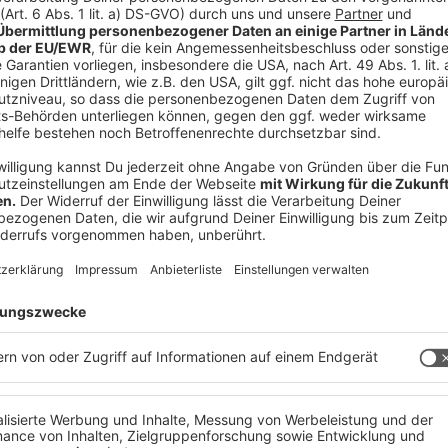
ie einfach sie selbst sind, mit ihrer eigenen Art
du bist. Dann passt’s!
er Reiz. Und für jeden Typen haben wir genau das
hopfen-Pils, Drei, 0.0, Kellerbier, Stefanie und
h, genauer gesagt in Zipf. Dabei verwenden wir
pfen aus dem Mühlviertel. Damit ist Hopfen in
 der Ernte lediglich getrocknet und anschließend