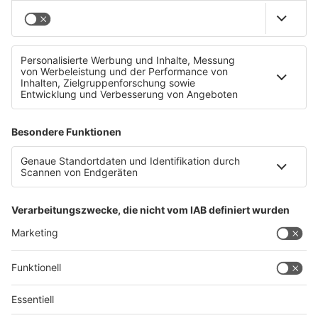
Life Radio Mixomat: Deine persönliche
Cocktailmaschine!
Datenschutz
Impressum
AGBs
Jobs
Kontakt
Werben