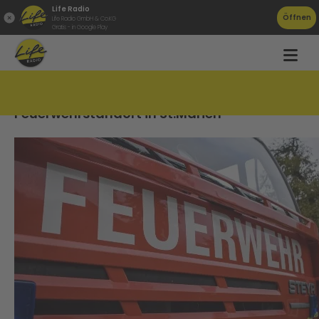
Life Radio
Öffnen
Life Radio GmbH & Co.KG
Gratis - in Google Play
100 Millionen Euro für neuen
Feuerwehrstandort in St.Marien