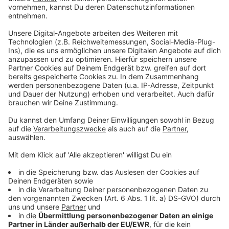
Ryanair streicht Verbindung Linz &#8211; London