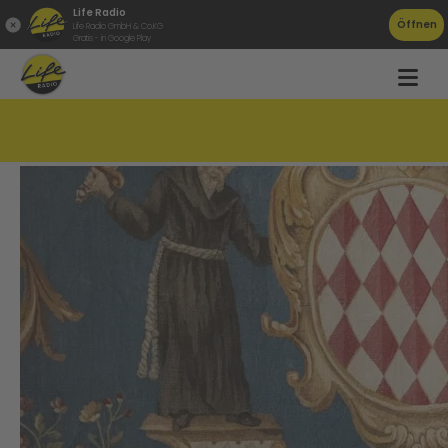
Life Radio
Öffnen
Life Radio GmbH & Co.KG
Gratis - in Google Play
10jähriger Michael aus Steyr rockt Monaco!