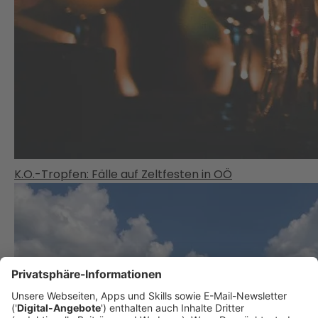
K.O.-Tropfen: Fälle auf Zeltfesten in OÖ