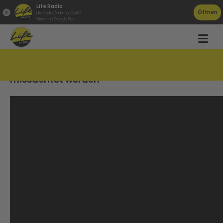
Life Radio
Öffnen
Life Radio GmbH & Co.KG
Gratis - in Google Play
800 Verletzte im Jahr, weil rote Ampeln
missachtet werden