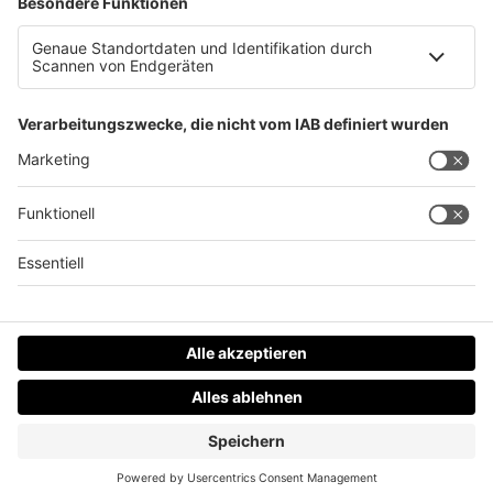
Spa Resort Geinberg investiert 3 Millionen Euro!
Datenschutz
Impressum
AGBs
Jobs
Kontakt
Werben