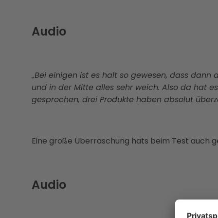
Audio
„Bei einigen ist es halt so gewesen, dass dann
und in der Mitte alles sehr weich. Also da hat
gesprochen, drei Produkte haben absolut überz
Eine große Überraschung hats beim Test auch 
Audio