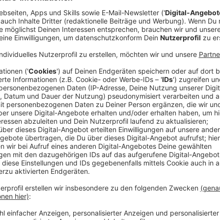
 Produkten, die wir getestet haben, sind
ndwäsche, ist vielleicht für einen Single-
l für knapp 40 Euro. Den kompletten Test findet
hichte auf Lager!