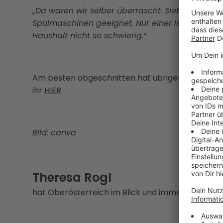
„Da waren wir selber überrascht. Sieben von den
Spülmaschinen geeignet. Nur einer ist für die Ha
Haushalt nicht so schwierig.“
Am besten abgeschnitten hat übrigens ein Model
ihr
HIER
.
Bild: canva
Theresa Rogl
hat Oberösterreich im Blick und immer eine Gesc