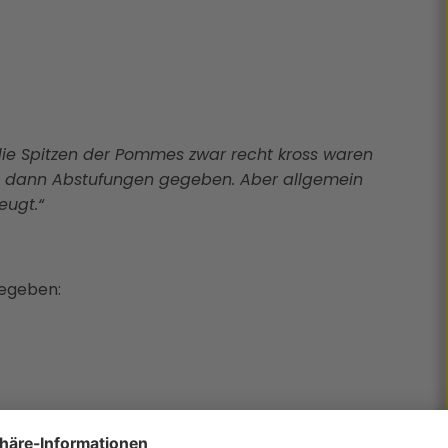
 die Spitzen der Pommes zwar recht kross waren
 es dann Abstufungen gegeben. Aber allgemein
eugt.“
gegeben: