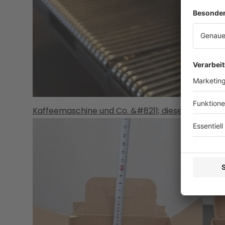
Kaffeemaschine und Co. &#8211; diese Gegenständ