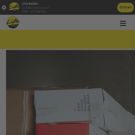
Life Radio
Öffnen
Life Radio GmbH & Co.KG
Gratis - in Google Play
AK warnt vor Betrug mit Amazon-Paketen