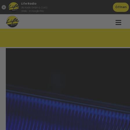
Life Radio
Öffnen
Life Radio GmbH & Co.KG
Gratis - in Google Play
Alkolenker kracht gegen Haus