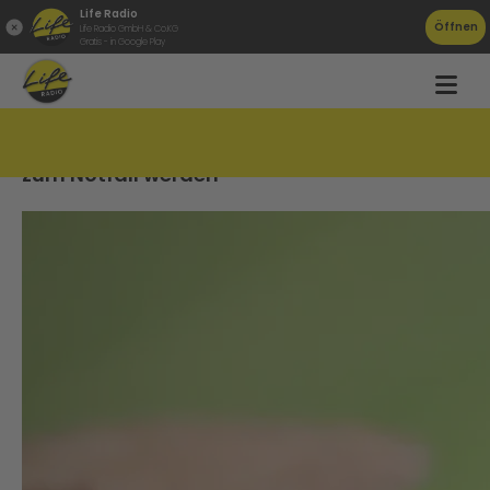
Life Radio
Öffnen
Life Radio GmbH & Co.KG
Gratis - in Google Play
Allergische Reaktion: Wenn Wespenstiche
zum Notfall werden