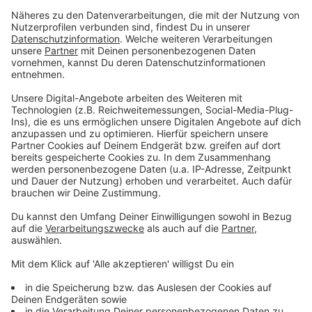
&#8222;Skandal&#8220; &#8211; ChatGPT roastet