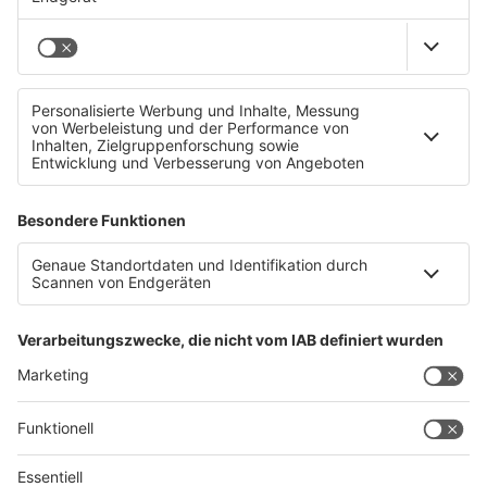
18 Jähriger bei Arbeitsunfall gestorben
Datenschutz
Impressum
AGBs
Jobs
Kontakt
Werben