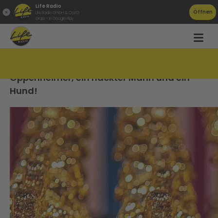
Life Radio
Öffnen
Life Radio GmbH & Co.KG
Gratis - in Google Play
Oscars 2024 &#8211; Abräumer
Oppenheimer, ein nackter Mann und ein
Hund!