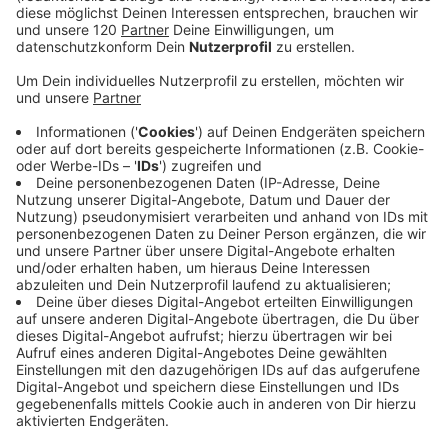
18 Monate Haft nach tödlichem Geisterfahrerunfall