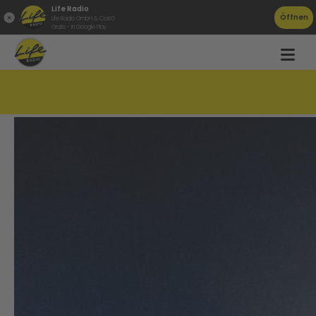
Life Radio
Öffnen
Life Radio GmbH & Co.KG
Gratis - in Google Play
Auto muss nach Unfall in Quarantäne