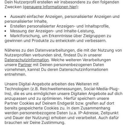
Autofahrer nach Unfall in Roitham aus Auto befreit