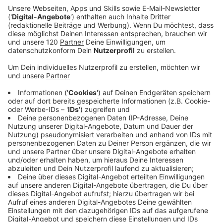
LKW kracht in Sipbachzell in Werkstatt