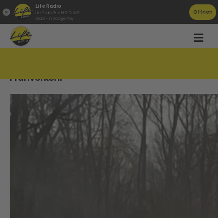
Life Radio
Öffnen
Life Radio GmbH & Co.KG
Gratis - in Google Play
Autobrand führt zu Verkehrschaos im
Frühverkehr