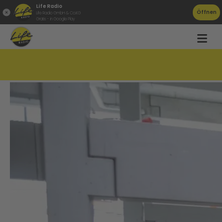
Life Radio
Öffnen
Life Radio GmbH & Co.KG
Gratis - in Google Play
Bankomatsprenger bedrohten Maturanten