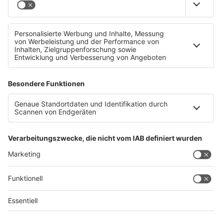
Betrugswelle: 100.000 Euro an Telefonbetrüger
Datenschutz
Impressum
AGBs
Jobs
Kontakt
Werben