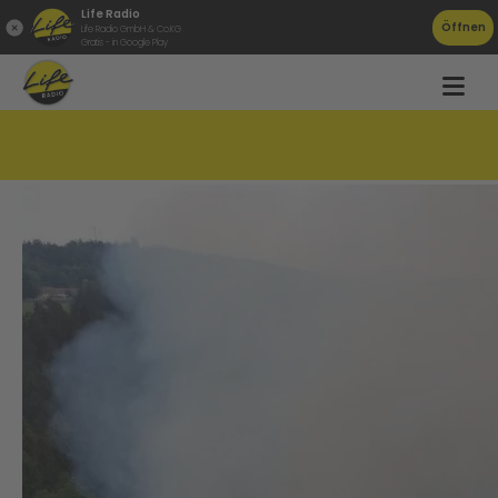
Life Radio
Öffnen
Life Radio GmbH & Co.KG
Gratis - in Google Play
Bauernhof in Flammen