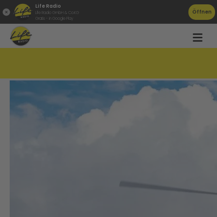
Life Radio
Öffnen
Life Radio GmbH & Co.KG
Gratis - in Google Play
Bergsteigerin in Grünau vermisst