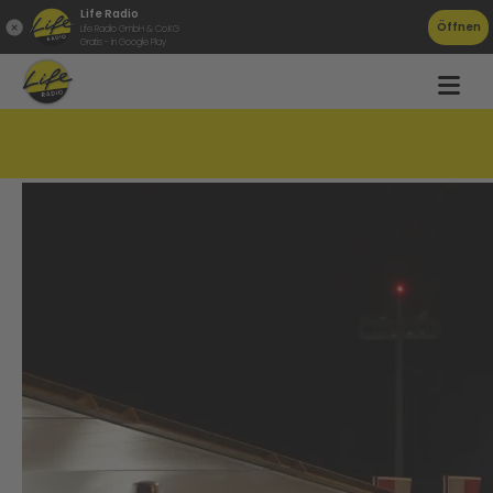
Life Radio
Öffnen
Life Radio GmbH & Co.KG
Gratis - in Google Play
Bombendrohung am Linzer Flughafen