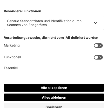
Hochwasserlage in OÖ!
Datenschutz
Impressum
AGBs
Jobs
Kontakt
Werben