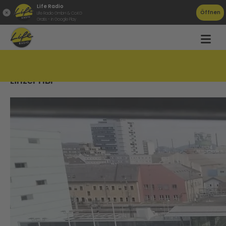
Life Radio
Öffnen
Life Radio GmbH & Co.KG
Gratis - in Google Play
Entwarnung nach Bombendrohung gegen
Linzer HBF