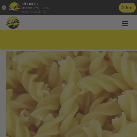
Life Radio
Öffnen
Life Radio GmbH & Co.KG
Gratis - in Google Play
Brot, Gemüse, Nudeln: ab heute billiger