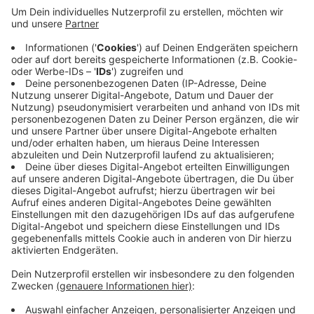
WM der Rekorde &#8211; heute Anpfiff