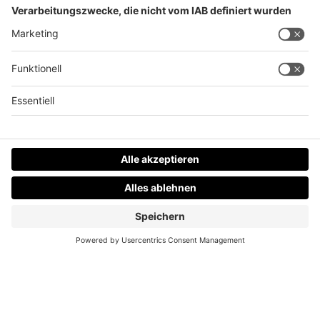
So schaut der neue Wehr- und Zivildienst aus!
Datenschutz
Impressum
AGBs
Jobs
Kontakt
Werben