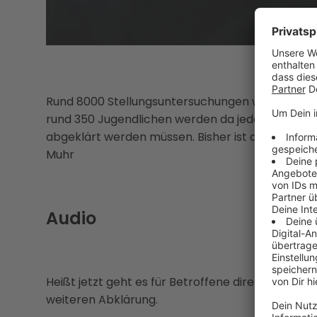
Rund 8000 Stellungsuntersuchungen werden in Ob
rund 350 Jugendlichen werden da jedes Jahr medi
abgeklärt werden müssen. Bisher ist das beim F
Muhr
Audio
Heißt jetzt geht es für Betroffene direkt nach der
weiteren Abklärung.