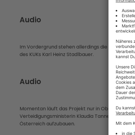
Audio
Im Vordergrund stehen allerdings die gesundheitl
des KUKs Karl Heinz Stadlbauer.
Audio
Momentan läuft das Projekt nur in Oberösterreich
Verteidigungsministerin Klaudia Tanner vorstel
Österreich aufzubauen.