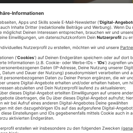
erösterreich in einem Jahr durchgeführt. Bei
zinische Probleme festgestellt die weiter
acharzt passiert sagt Militärkommandant Dieter
 Stellung ins Kepler Universitätsklinikum zur