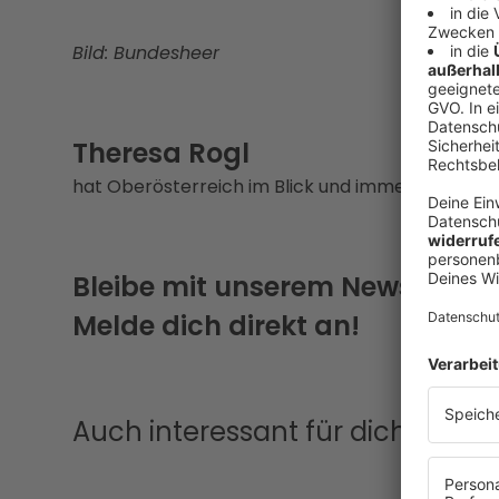
Bild: Bundesheer
Theresa Rogl
hat Oberösterreich im Blick und immer eine Gesc
Bleibe mit unserem Newsletter
Melde dich direkt an!
Auch interessant für dich