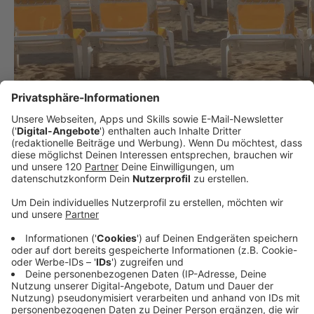
Was tun wenn&#8230;? Das ultimative Urlaubs-
Tutorial