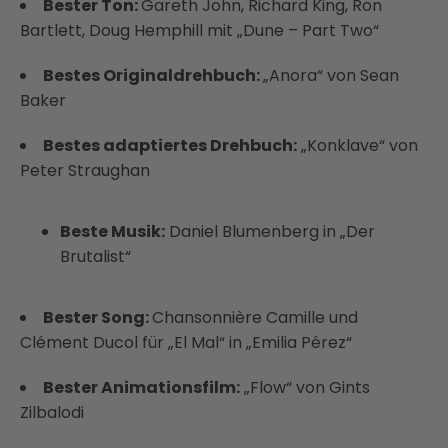
Bester Ton:
Gareth John, Richard King, Ron
Bartlett, Doug Hemphill mit „Dune – Part Two“
Bestes Originaldrehbuch:
„Anora“ von Sean
Baker
Bestes adaptiertes Drehbuch:
„Konklave“ von
Peter Straughan
Beste Musik:
Daniel Blumenberg in „Der
Brutalist“
Bester Song:
Chansonnière Camille und
Clément Ducol für „El Mal“ in „Emilia Pérez“
Bester Animationsfilm:
„Flow“ von Gints
Zilbalodi