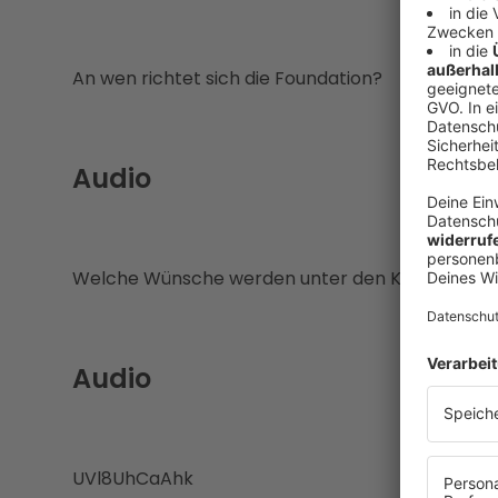
An wen richtet sich die Foundation?
Audio
Welche Wünsche werden unter den Kindern geä
Audio
UVl8UhCaAhk