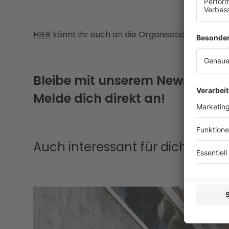
HIER
könnt ihr euch an die Organisation wenden.
Bleibe mit unserem Newsletter
Melde dich direkt an!
Auch interessant für dich