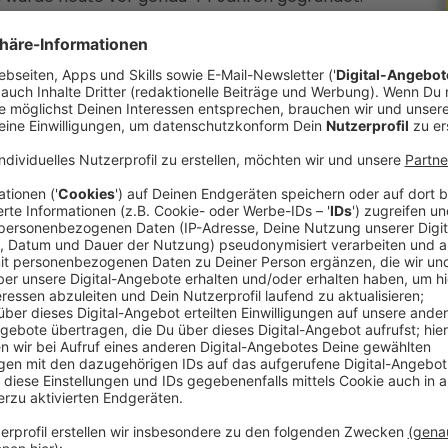
e Tag der Wunscherfüllung gefeiert.
zergreifend, wie Geschäftsführerin aus
Make a