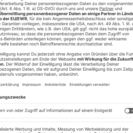
ußert?