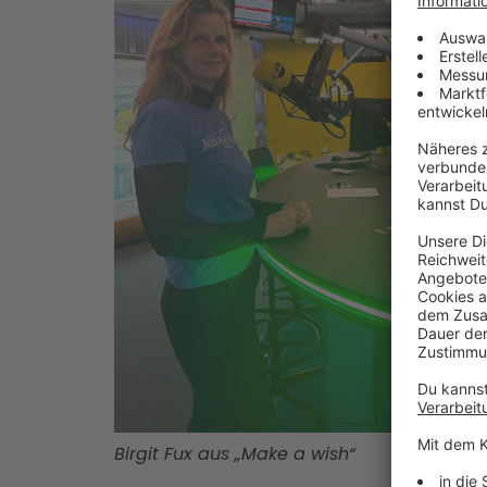
Birgit Fux aus „Make a wish“