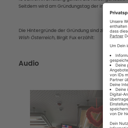
Seitdem wird am Gründungstag der international
Die Hintergründe der Gründung sind ziemlich her
Wish Österreich
, Birgit Fux erzählt:
Audio