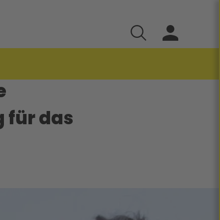
e
 für das