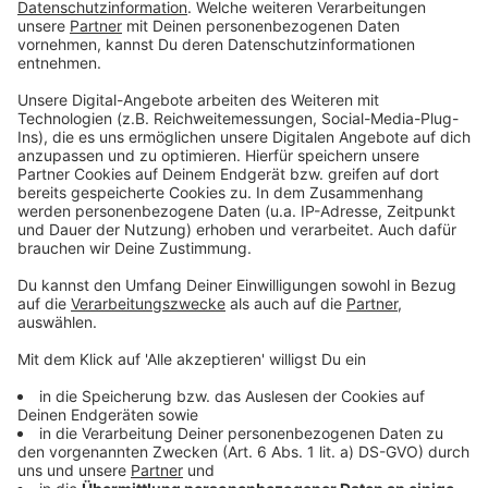
ÖVP-Klubobmann August Wöginger vor Gericht