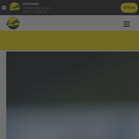
Life Radio
Öffnen
Life Radio GmbH & Co.KG
Gratis - in Google Play
Didi Kühbauer kehrt zum LASK zurück!