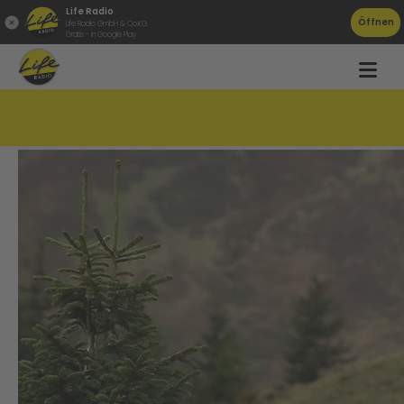
Life Radio
Öffnen
Life Radio GmbH & Co.KG
Gratis - in Google Play
Die besten Wander-Apps