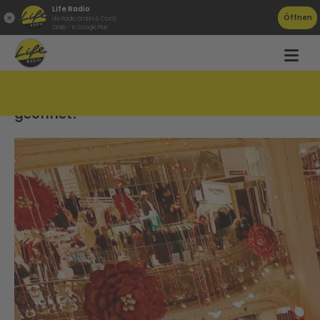
Life Radio
Öffnen
Life Radio GmbH & Co.KG
Gratis - in Google Play
Diese Geschäfte sind in OÖ am 8. Dezember
geöffnet!